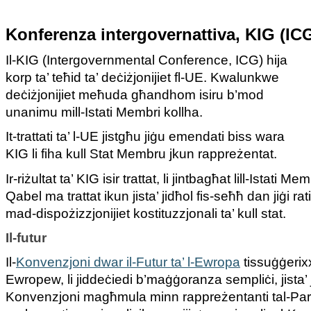
Konferenza intergovernattiva, KIG (IC
Il-KIG (Intergovernmental Conference, ICG) hija
korp ta’ teħid ta’ deċiżjonijiet fl-UE. Kwalunkwe
deċiżjonijiet meħuda għandhom isiru b’mod
unanimu mill-Istati Membri kollha.
It-trattati ta’ l-UE jistgħu jiġu emendati biss wara
KIG li fiha kull Stat Membru jkun rappreżentat.
Ir-riżultat ta’ KIG isir trattat, li jintbagħat lill-Istati Me
Qabel ma trattat ikun jista’ jidħol fis-seħħ dan jiġi rat
mad-dispożizzjonijiet kostituzzjonali ta’ kull stat.
Il-futur
Il-
Konvenzjoni dwar il-Futur ta’ l-Ewropa
tissuġġerixxi
Ewropew, li jiddeċiedi b’maġġoranza sempliċi, jista’ 
Konvenzjoni magħmula minn rappreżentanti tal-Parla