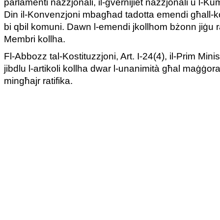
parlamenti nazzjonali, il-gvernijiet nazzjonali u l-Ku
Din il-Konvenzjoni mbagħad tadotta emendi għall-ko
bi qbil komuni. Dawn l-emendi jkollhom bżonn jiġu ratif
Membri kollha.
Fl-Abbozz tal-Kostituzzjoni, Art. I-24(4), il-Prim Min
jibdlu l-artikoli kollha dwar l-unanimità għal maġġor
mingħajr ratifika.