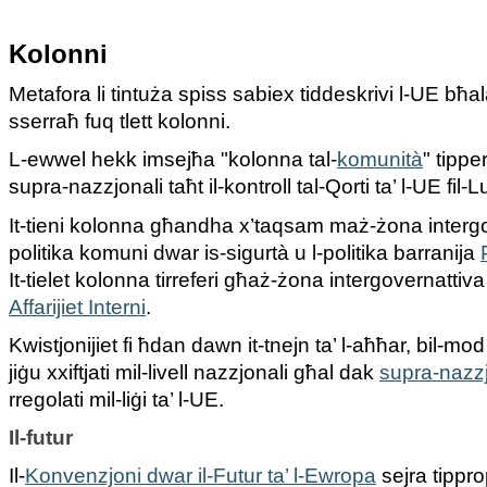
Kolonni
Metafora li tintuża spiss sabiex tiddeskrivi l-UE bħala
sserraħ fuq tlett kolonni.
L-ewwel hekk imsejħa "kolonna tal-
komunità
" tippe
supra-nazzjonali taħt il-kontroll tal-Qorti ta’ l-UE fi
It-tieni kolonna għandha x’taqsam maż-żona intergov
politika komuni dwar is-sigurtà u l-politika barranija
It-tielet kolonna tirreferi għaż-żona intergovernattiva 
Affarijiet Interni
.
Kwistjonijiet fi ħdan dawn it-tnejn ta’ l-aħħar, bil-mo
jiġu xxiftjati mil-livell nazzjonali għal dak
supra-nazzj
rregolati mil-liġi ta’ l-UE.
Il-futur
Il-
Konvenzjoni dwar il-Futur ta’ l-Ewropa
sejra tippro