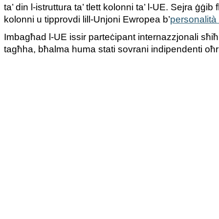
ta’ din l-istruttura ta’ tlett kolonni ta’ l-UE. Sejra ġġib f
kolonni u tipprovdi lill-Unjoni Ewropea b’
personalità
Imbagħad l-UE issir parteċipant internazzjonali sħiħ
tagħha, bħalma huma stati sovrani indipendenti oħr