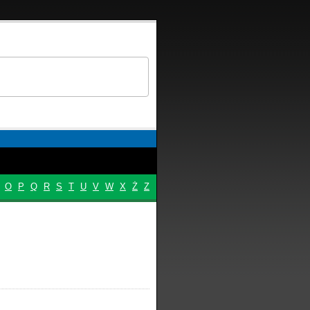
O
P
Q
R
S
T
U
V
W
X
Ż
Z