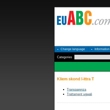
Change language
Informatio
Categories
Kliem skond l-ittra T
Transparenza
Trattament ugwali