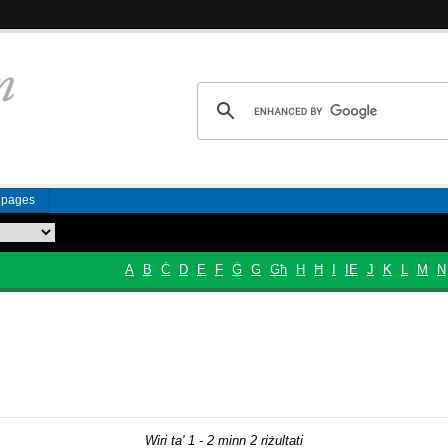
n pages
A
B
Ċ
D
E
F
Ġ
G
Għ
H
Ħ
I
IE
J
K
L
M
N
Wiri ta' 1 - 2 minn 2 riżultati